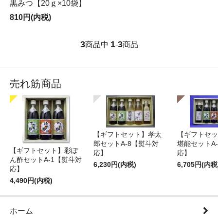
黒みつ【20ｇ×10袋】
810円(内税)
3
1
3
商品中
-
商品
売れ筋商品
【ギフトセット】孝太
【ギフトセッ
郎セットA-8【熨斗対
堪能セットA
【ギフトセット】彩ぽ
応】
応】
ん酢セットA-1【熨斗対
6,230円(内税)
6,705円(内税
応】
4,490円(内税)
ホーム